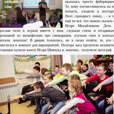
оказалась просто фейерверко
Те, кому посчастливилось на н
попасть, уходили в восторг
Поэт, сценарист, певец… - и э
ещё не всё, что можно сказать 
Игоре Михайловиче. Дети
зрослые пели и играли вместе с ним, слушали стихи и отгадыва
ерсонажей из мультфильма про смешариков, изучали смех и хохотал
хотали, хохотали! В дверях толпились, не в силах отойти, те, кто 
местился в комнате для мероприятий. Полтора часа пролетели незаметн
лающие купили книги Игоря Шевчука и, конечно, получили автограф.