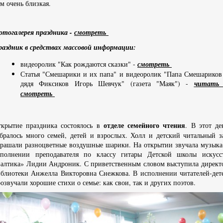
м очень близкая.
отогалерея праздника -
смотреть
раздник в средствах массовой информации:
видеоролик "Как рождаются сказки" -
смотреть
Статья "Смешарики и их папа" и видеоролик "Папа Смешариков
дядя Фиксиков Игорь Шевчук" (газета "Маяк") -
читать
смотреть
отделе семейного чтения
ткрытие праздника состоялось в
. В этот де
бралось много семей, детей и взрослых. Холл и детский читальный з
рашали разноцветные воздушные шарики. На открытии звучала музыка
сполнении преподавателя по классу гитары Детской школы искусс
алтика» Лидии Андроник. С приветственным словом выступила директ
блиотеки Анжелла Викторовна Снежкова. В исполнении читателей-дет
озвучали хорошие стихи о семье: как свои, так и других поэтов.