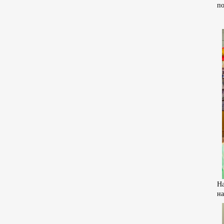
по
Н
н