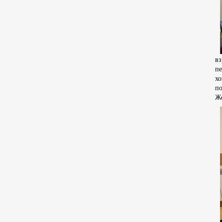
в
п
хо
по
Же