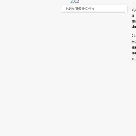
2012
-
БИБЛИОНОЧЬ
Д
и
да
Ф
Се
мо
на
н
та