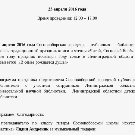
23 апреля 2016 года
Время проведения: 12.00 – 17.00
3 апреля 2016
года Сосновоборская городская публичная библиоте
овела традиционный праздник книги и чтения «Читай, Сосновый Бор!».
том году праздник посвящен Году семьи в Ленинградской области
зывается «В семье рождается душа!»
рограмма праздника подготовлена Сосновоборской городской публичн
иблиотекой с участием сотрудников Ленинградской областн
ниверсальной научной библиотеки, Ленинградской областной детск
иблиотеки.
ражаем благодарность:
 преподавателю по классу гитары Сосновоборской школы искусс
Лидии Андроник
Балтика»
за музыкальный подарок;