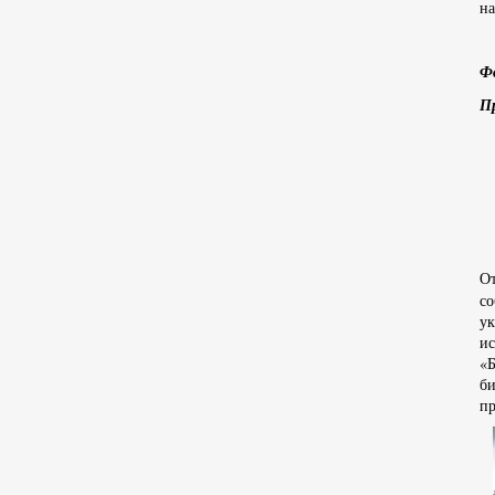
на
Ф
П
О
со
ук
и
«Б
би
пр