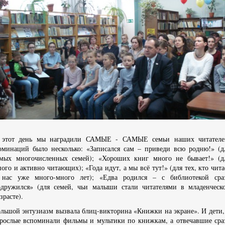
 этот день мы наградили САМЫЕ - САМЫЕ семьи наших читателе
оминаций было несколько: «Записался сам – приведи всю родню!» (д
амых многочисленных семей); «Хороших книг много не бывает!» (д
ого и активно читающих); «Года идут, а мы всё тут!» (для тех, кто чита
 нас уже много-много лет); «Едва родился – с библиотекой сра
одружился» (для семей, чьи малыши стали читателями в младенческ
зрасте).
льшой энтузиазм вызвала блиц-викторина «Книжки на экране». И дети,
рослые вспоминали фильмы и мультики по книжкам, а отвечавшие сра