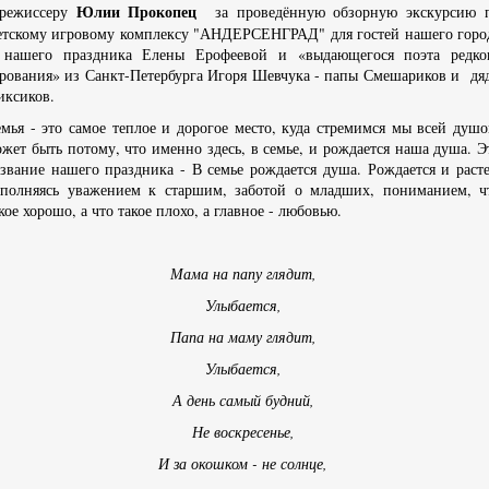
Юлии Прокопец
 режиссеру
за проведённую обзорную экскурсию 
етскому игровому комплексу "АНДЕРСЕНГРАД" для гостей нашего горо
 нашего праздника Елены Ерофеевой и «выдающегося поэта редко
рования» из Санкт-Петербурга Игоря Шевчука - папы Смешариков и дя
иксиков.
мья - это самое теплое и дорогое место, куда стремимся мы всей душо
жет быть потому, что именно здесь, в семье, и рождается наша душа. Э
звание нашего праздника - В семье рождается душа. Рождается и расте
аполняясь уважением к старшим, заботой о младших, пониманием, ч
кое хорошо, а что такое плохо, а главное - любовью.
Мама на папу глядит,
Улыбается,
Папа на маму глядит,
Улыбается,
А день самый будний,
Не воскресенье,
И за окошком - не солнце,