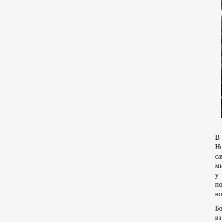
В
Н
с
мн
у
п
во
Бо
вз