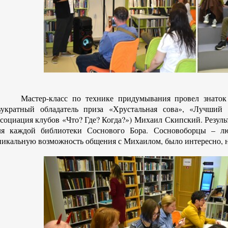
Мастер-класс по технике придумывания провел знаток 
вукратный обладатель приза «Хрустальная сова», «Лучши
ссоциация клубов «Что? Где? Когда?») Михаил Скипский. Резуль
ля каждой библиотеки Соснового Бора. Сосновоборцы – л
никальную возможность общения с Михаилом, было интересно, 