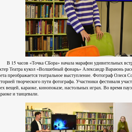
В 15 часов «Точка СБора» начала марафон удивительных вст
ктер Театра кукол «Волшебный фонарь» Александр Вараюнь расс
вета преображается театральное выступление. Фотограф Олеся С
сторией творческого пути фотографа. Участники фестиваля учас
сех вещей, караоке, кинопоказе, настольных играх. Во время пау
араоке и танцевали.