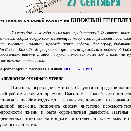
естиваль книжной культуры КНИЖНЫЙ ПЕРЕПЛЁТ
7 сентября 2024 года состоялся традиционный Фестиваль книжн
стиваль собрал вокруг себя настоящий творческий пул людей небаналь
али писатель, издатель, краевед, актер, педагог, фотограф, библиот
то? Где? Когда?». Мероприятия фестиваля проходили в модельной Библ
олодежного чтения «Точка СБора». Включено было всё – большая п
севозможные активности.
е фотографии с фестиваля в нашей
ФОТОГАЛЕРЕЕ
 Библиотеке семейного чтения
исатель, переводчик Наталья Савушкина представила неско
воей работе и своем творчестве. Вместе с Натальей гости встре
е только способом отдохнуть, развлечься, получить информаци
ашиной времени, позволить своему читателю переместить
одробности жизни и быта сорокалетней давности. Наталья 
ереводчика, ответила на вопросы читателей, а потом вместе 
уточный детектив.