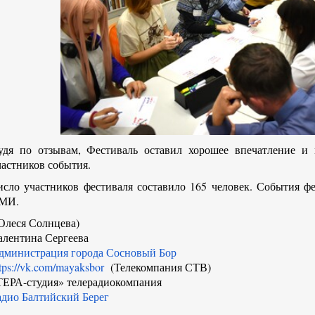
удя по отзывам, Фестиваль оставил хорошее впечатление и
частников события.
исло участников фестиваля составило 165 человек. События фе
МИ.
Олеся Солнцева)
алентина Сергеева
дминистрация города Сосновый Бор
tps://vk.com/mayaksbor
(
Телекомпания СТВ)
ТЕРА-студия» телерадиокомпания
адио Балтийский Берег