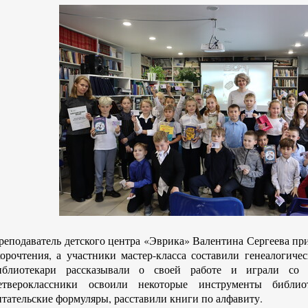
реподаватель детского центра «Эврика» Валентина Сергеева п
корочтения, а участники мастер-класса составили генеалогиче
иблиотекари рассказывали о своей работе и играли со 
етвероклассники освоили некоторые инструменты библио
итательские формуляры, расставили книги по алфавиту.