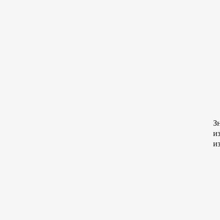
З
и
и