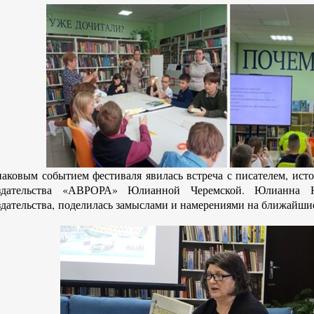
наковым событием фестиваля явилась встреча с писателем, ист
здательства «АВРОРА» Юлианной Черемской. Юлианна Ю
здательства, поделилась замыслами и намерениями на ближайши