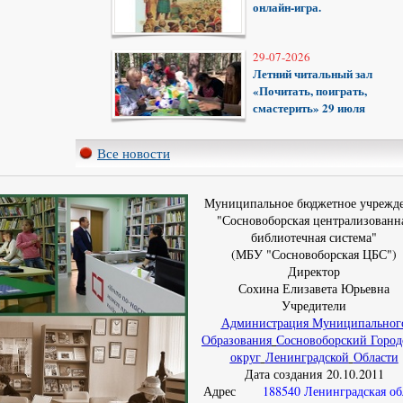
онлайн-игра.
29-07-2026
Летний читальный зал
«Почитать, поиграть,
смастерить» 29 июля
Все новости
Муниципальное бюджетное учрежд
"Сосновоборская централизованн
библиотечная система"
(МБУ "Сосновоборская ЦБС")
Директор
Сохина Елизавета Юрьевна
Учредители
Администрация Муниципальног
Образования
Сосновоборский Город
округ
Ленинградской
Области
Дата создания 20.10.2011
Адрес
188540 Ленинградская обл